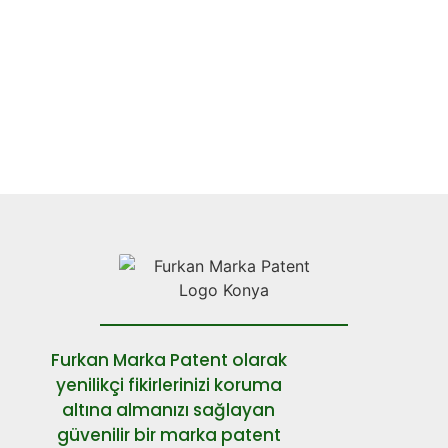
Danışmanlık Ofisi
Malatya şehrinden tasarımlarınız için firmamızdan tasarım tescili
hizmeti alabilirsiniz. aynı zamanda firma...
Görüntüle
Furkan Marka Patent olarak
yenilikçi fikirlerinizi koruma
altına almanızı sağlayan
güvenilir bir marka patent